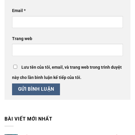
Email
*
Trang web
Lưu tên của tôi, email, và trang web trong trình duyệt
này cho lần bình luận kế tiếp của tôi.
BÀI VIẾT MỚI NHẤT