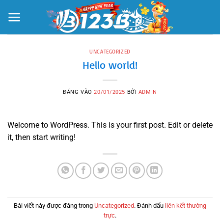
Bỏ
qua
nội
dung
UNCATEGORIZED
Hello world!
ĐĂNG VÀO
20/01/2025
BỞI
ADMIN
Welcome to WordPress. This is your first post. Edit or delete
it, then start writing!
Bài viết này được đăng trong
Uncategorized
. Đánh dấu
liên kết thường
trực
.