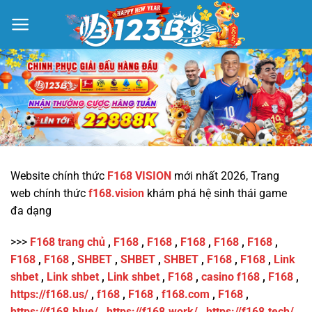
Bỏ
qua
nội
dung
Website chính thức
F168
VISION
mới nhất 2026,
Trang
web chính thức
f168.vision
khám phá hệ sinh thái game
đa dạng
>>>
F168 trang chủ
,
F168
,
F168
,
F168
,
F168
,
F168
,
F168
,
F168
,
SHBET
,
SHBET
,
SHBET
,
F168
,
F168
,
Link
shbet
,
Link shbet
,
Link shbet
,
F168
,
casino f168
,
F168
,
https://f168.us/
,
f168
,
F168
,
f168.com
,
F168
,
https://f168.blue/
,
https://f168.work/
,
https://f168.tech/
,