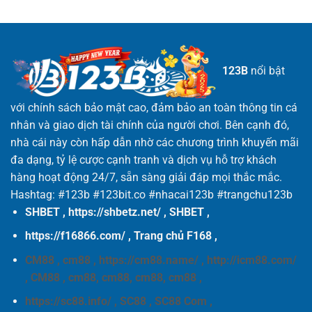
123B
nổi bật
với chính sách bảo mật cao, đảm bảo an toàn thông tin cá
nhân và giao dịch tài chính của người chơi. Bên cạnh đó,
nhà cái này còn hấp dẫn nhờ các chương trình khuyến mãi
đa dạng, tỷ lệ cược cạnh tranh và dịch vụ hỗ trợ khách
hàng hoạt động 24/7, sẵn sàng giải đáp mọi thắc mắc.
Hashtag: #123b #123bit.co #nhacai123b #trangchu123b
SHBET
,
https://shbetz.net/
,
SHBET
,
https://f16866.com/
,
Trang chủ F168
,
CM88
,
cm88
,
https://cm88.name/
,
http://icm88.com/
,
CM88
,
cm88
,
cm88
,
cm88
,
cm88
,
https://sc88.info/
,
SC88
,
SC88 Com
,